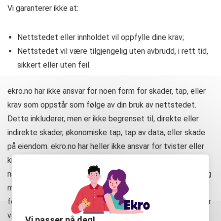
Vi garanterer ikke at:
Nettstedet eller innholdet vil oppfylle dine krav;
Nettstedet vil være tilgjengelig uten avbrudd, i rett tid,
sikkert eller uten feil.
ekro.no har ikke ansvar for noen form for skader, tap, eller
krav som oppstår som følge av din bruk av nettstedet.
Dette inkluderer, men er ikke begrenset til, direkte eller
indirekte skader, økonomiske tap, tap av data, eller skade
på eiendom. ekro.no har heller ikke ansvar for tvister eller
krav som oppstår mellom deg og tredjeparter, inkludert
næringsdrivende, andre brukere, offentlige myndigheter, og
mot oss som følge av din bruk av Tjenesten. Du er også
forpliktet til å følge gjeldende lover og regler når du bruker
våre tjenester.
Vi passer på deg!