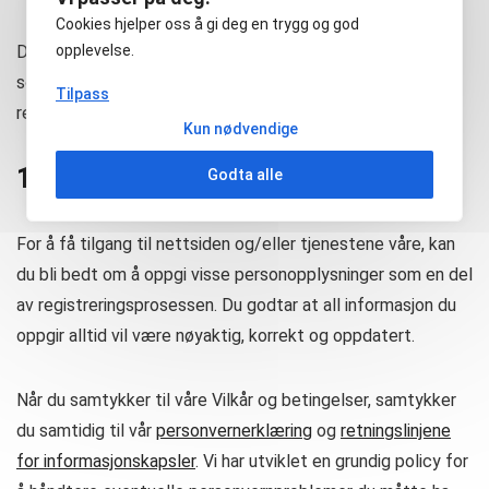
Cookies hjelper oss å gi deg en trygg og god
Du skal holde Ekro AS skadesløs for ethvert krav og tvist
opplevelse.
som oppstår mellom deg og tredjeparter, samt for krav
Tilpass
rettet mot oss som følge av din bruk av tjenesten.
Kun nødvendige
11. Personvern
Godta alle
For å få tilgang til nettsiden og/eller tjenestene våre, kan
du bli bedt om å oppgi visse personopplysninger som en del
av registreringsprosessen. Du godtar at all informasjon du
oppgir alltid vil være nøyaktig, korrekt og oppdatert.
Når du samtykker til våre Vilkår og betingelser, samtykker
du samtidig til vår
personvernerklæring
og
retningslinjene
for informasjonskapsler
. Vi har utviklet en grundig policy for